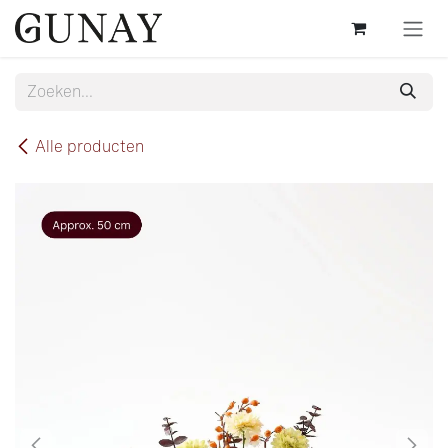
Overslaan naar inhoud
Alle producten