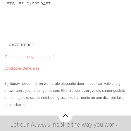
BTW
: BE
101.929.9457​
Duurzaamheid
Politique de congunfidentialité
Conditions Générales
Bij Gunay herdefiniëren we florale elegantie door middel van vakkundig
ontworpen zijden arrangementen. Elke creatie is zorgvuldig samengesteld
om een tijdloze schoonheid, een gracieuze harmonie en een discrete luxe
te belichamen.
Let our
flowers
in​spire the way you work