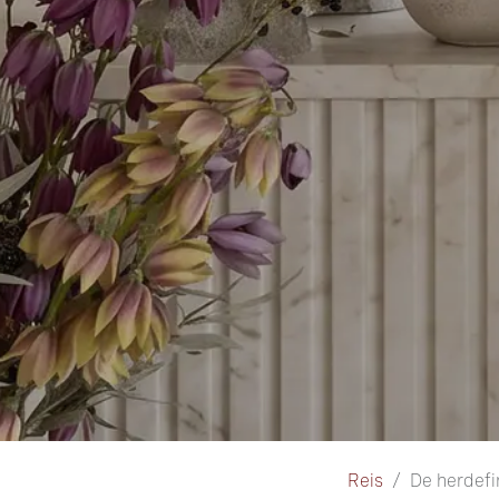
Reis
De herdefi