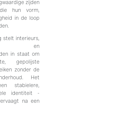
gwaardige zijden
die hun vorm,
gheid in de loop
den.
stelt interieurs,
imtes en
den in staat om
e, gepolijste
reiken zonder de
nderhoud. Het
en stabielere,
ele identiteit -
vervaagt na een