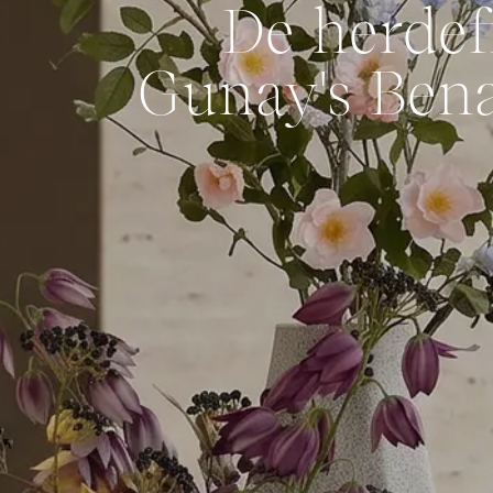
De herdef
Gunay's Bena