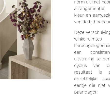
norm uit met hoo
arrangementen 
kleur en aanwezi
van de tijd behou
Deze verschuiving 
winkelru
horecagelegenhe
een consistent
uitstraling te be
cyclus van o
resultaat is e
opzettelijke visu
eentje die niet 
paar dagen.