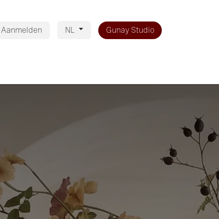
Aanmelden
Gunay Studio
NL
og