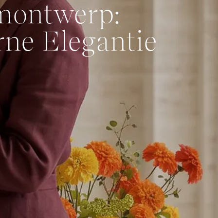
emontwerp:
ne Elegant​ie