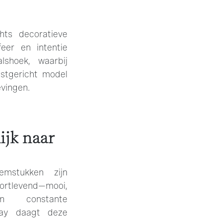
hts decoratieve
eer en intentie
shoek, waarbij
stgericht model
vingen.
ijk naar
oemstukken zijn
tlevend—mooi,
en constante
nay daagt deze