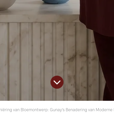
niëring van Bloemontwerp: Gunay's Benadering van Moderne E