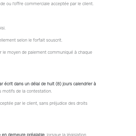
de ou l’offre commerciale acceptée par le client.
si.
ement selon le forfait souscrit.
biter le moyen de paiement communiqué à chaque
ar écrit dans un délai de huit (8) jours calendrier à
s motifs de la contestation.
ptée par le client, sans préjudice des droits
se en demeure préalable
, lorsque la législation