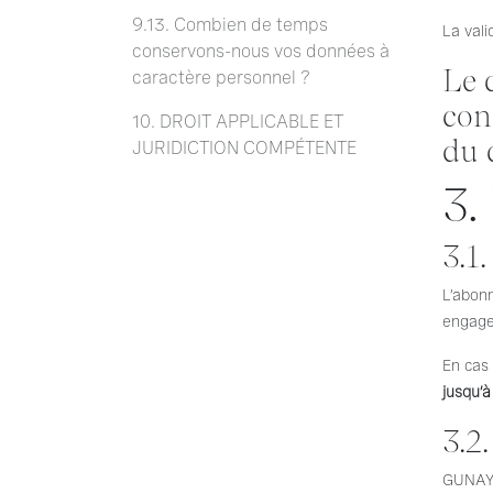
9.13. Combien de temps
La val
conservons-nous vos données à
Le 
caractère personnel ?
con
10. DROIT APPLICABLE ET
du 
JURIDICTION COMPÉTENTE
3
3.1
L’abonn
engage
En cas 
jusqu’à
3.2
GUNAY p