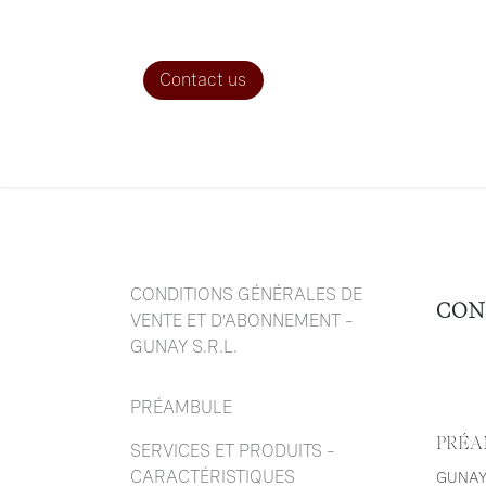
Skip to Content
Cont​​act us
CONDITIONS GÉNÉRALES DE
CON
VENTE ET D’ABONNEMENT –
GUNAY S.R.L.
PRÉAMBULE
PRÉA
SERVICES ET PRODUITS –
CARACTÉRISTIQUES
GUNAY S