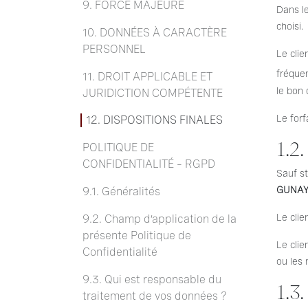
9. FORCE MAJEURE
Dans le
choisi.
10. DONNÉES À CARACTÈRE
PERSONNEL
Le clie
fréquen
11. DROIT APPLICABLE ET
le bon
JURIDICTION COMPÉTENTE
Le forf
12. DISPOSITIONS FINALES
1.2
POLITIQUE DE
CONFIDENTIALITÉ – RGPD
Sauf st
GUNA
9.1. Généralités
Le clie
9.2. Champ d’application de la
présente Politique de
Le clie
Confidentialité
ou les 
9.3. Qui est responsable du
1.3
traitement de vos données ?