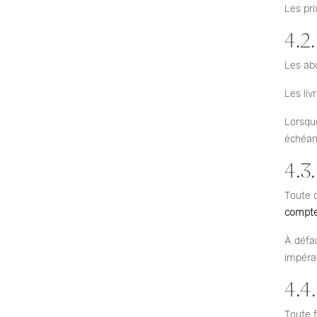
Les pri
4.2
Les abo
Les liv
Lorsqu
échéan
4.3
Toute 
compter
À défau
impérat
4.4
Toute 