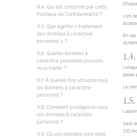
Chaque 
9.4. Qui est concerné par cette
Politique de Confidentialité ?
Lors de
accesso
9.5. Que signifie « traitement
des données à caractère
En cas 
personnel » ?
GUNAY p
9.6. Quelles données à
1.4.
caractère personnel pouvons-
Lorsque
nous traiter ?
passe p
9.7. À quelles fins utilisons-nous
Le clie
les données à caractère
personnel ?
1.5
9.8. Comment protégeons-nous
L’abon
vos données à caractère
personnel ?
Sauf d
(12) mo
9.9. Où vos données sont-elles