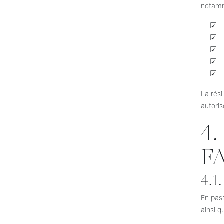
notamm
La rési
autoris
4
F
4.1.
En pass
ainsi 