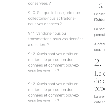
conservées ?
1.6
9.10. Sur quelle base juridique
Le cli
collectons-nous et traitons-
l’éché
nous vos données ?
La not
9.11. Vendons-nous ou
permett
transmettons-nous vos données
À défau
à des tiers ?
douze (
9.12. Quels sont vos droits en
2
matière de protection des
données et comment pouvez-
vous les exercer ?
Le 
de 
9.12. Quels sont vos droits en
pro
matière de protection des
données et comment pouvez-
La prem
vous les exercer ?
date co