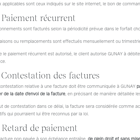
x applicables sont ceux indiqués sur le site internet, le bon de comman
. Paiement récurrent
nnements sont facturés selon la périodicité prévue dans le forfait choi
raisons ou remplacements sont effectués mensuellement ou trimestriell
e le paiement récurrent est autorisé, le client autorise GUNAY à dé
ce.
. Contestation des factures
contestation relative à une facture doit être communiquée à GUNAY
p
 de la date d’envoi de la facture
, en précisant de manière détaillée le
t de contestation dans ce délai, la facture sera considérée comme acce
ifs qui pourraient lui être reconnus par la loi.
. Retard de paiement
facture non payée à son échéance entraîne,
de plein droit et sans mi